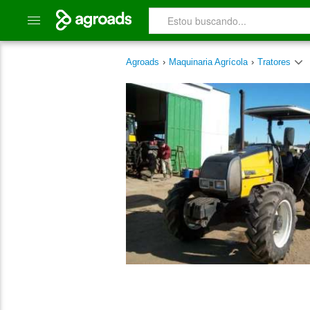
Agroads
›
Maquinaria Agrícola
›
Tratores