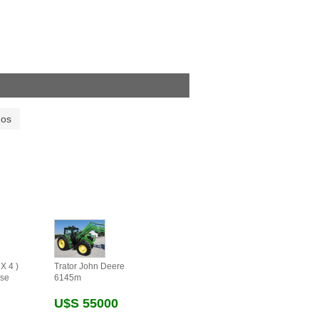
dos
X 4 )
Trator John Deere
se
6145m
U$s 55000