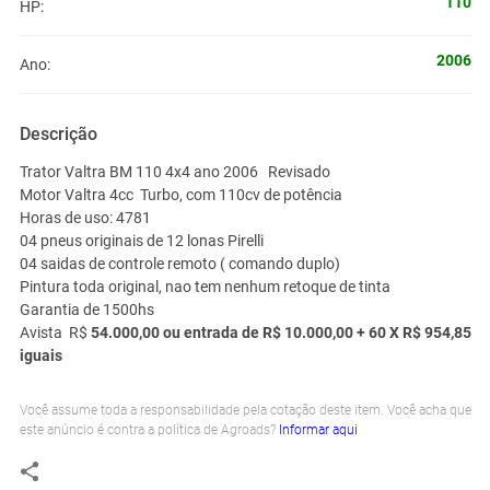
110
HP:
2006
Ano:
Descrição
Trator Valtra BM 110 4x4 ano 2006 Revisado
Motor Valtra 4cc Turbo, com 110cv de potência
Horas de uso: 4781
04 pneus originais de 12 lonas Pirelli
04 saidas de controle remoto ( comando duplo)
Pintura toda original, nao tem nenhum retoque de tinta
Garantia de 1500hs
Avista R$
54.000,00 ou entrada de R$ 10.000,00 + 60 X R$ 954,85
iguais
Você assume toda a responsabilidade pela cotação deste item. Você acha que
este anúncio é contra a política de Agroads?
Informar aqui