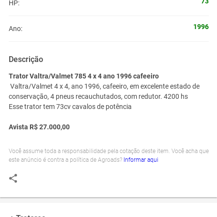
73
HP:
1996
Ano:
Descrição
Trator Valtra/Valmet 785 4 x 4 ano 1996 cafeeiro
Valtra/Valmet 4 x 4, ano 1996, cafeeiro, em excelente estado de
conservação, 4 pneus recauchutados, com redutor. 4200 hs
Esse trator tem 73cv cavalos de potência
Avista R$ 27.000,00
Você assume toda a responsabilidade pela cotação deste item. Você acha que
este anúncio é contra a política de Agroads?
Informar aqui