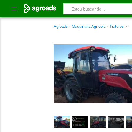
Agroads
›
Maquinaria Agrícola
›
Tratores