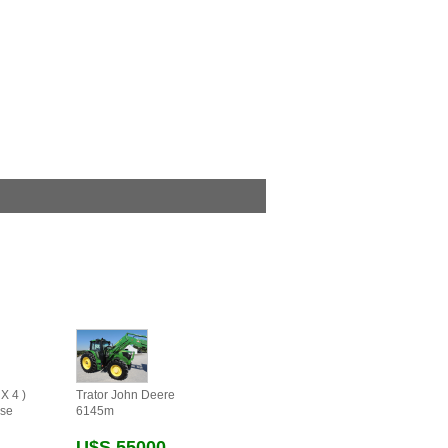
X 4 )
Trator John Deere
se
6145m
U$s 55000