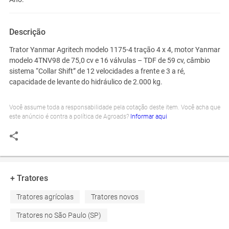
Descrição
Trator
Yanmar Agritech modelo 1175-4 tração 4 x 4, motor Yanmar
modelo 4TNV98 de 75,0 cv e 16 válvulas – TDF de 59 cv, câmbio
sistema “Collar Shift” de 12 velocidades a frente e 3 a ré,
capacidade de levante do hidráulico de 2.000 kg.
Você assume toda a responsabilidade pela cotação deste item. Você acha que
este anúncio é contra a política de Agroads?
Informar aqui
+ Tratores
Tratores agrícolas
Tratores novos
Tratores no São Paulo (SP)