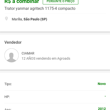
R$ a combinar
PERGUNTE O PREÇO
Trator yanmar agritech 1175-4 compacto
Marília,
São Paulo (SP)
Vendedor
CIAMAR
12 AÑOS vendendo em Agroads
Novo
Tipo:
-
HP:
2012
Ano: