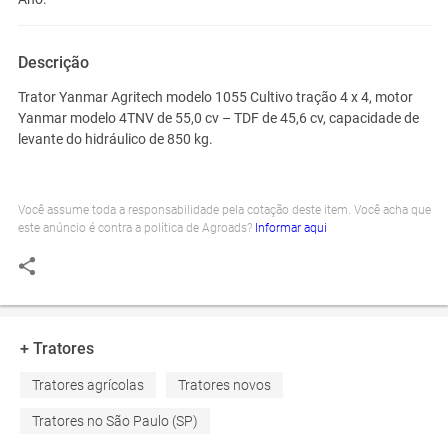
Descrição
Trator Yanmar Agritech modelo 1055 Cultivo tração 4 x 4, motor
Yanmar modelo 4TNV de 55,0 cv – TDF de 45,6 cv, capacidade de
levante do hidráulico de 850 kg.
Você assume toda a responsabilidade pela cotação deste item. Você acha que
este anúncio é contra a política de Agroads?
Informar aqui
+ Tratores
Tratores agrícolas
Tratores novos
Tratores no São Paulo (SP)