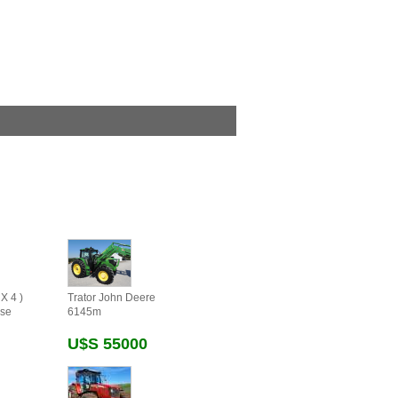
X 4 )
Trator John Deere
se
6145m
U$s 55000