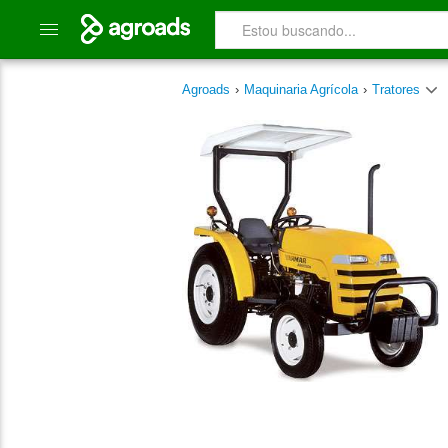
Agroads
›
Maquinaria Agrícola
›
Tratores