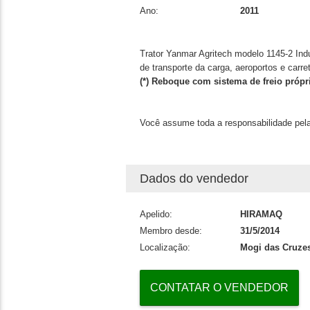
Ano:
2011
Trator Yanmar Agritech modelo 1145-2 Indu
de transporte da carga, aeroportos e carre
(*)
Reboque com
sistema de freio própr
Você assume toda a responsabilidade pela
Dados do vendedor
Apelido:
HIRAMAQ
Membro desde:
31/5/2014
Localização:
Mogi das Cruzes
CONTATAR O VENDEDOR