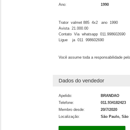
Ano:
1990
Trator valmet 885 4x2 ano 1990
Avista 21.000.00
Contato Via whatsapp 011.998602690
Ligue ja 011 998602690
Você assume toda a responsabilidade pela
Dados do vendedor
Apelido:
BRANDAO
Telefone:
011.934182423
Membro desde:
20/7/2020
Localização:
São Paulo, São