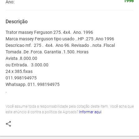
1996
Ano:
Descrição
Trator massey Ferguson 275. 4x4. Ano. 1996
Marca massey Ferguson tipo usado ..HP .275 .Ano 1996
Descricao mf. 275 . 4x4. Ano 96. Revisado ..nota .Flscal
Tomada .De .Forca. Garantia .1.500. Horas
Avista .8.000.00
ou Entrada. 3.000.00
24 x 385.fixas
011.998194975
Whatsapp. 011. 998194975
.
Você assume toda a responsabilidade pela cotação deste item. Você acha que
este anúncio é contra a política de Agroads?
Informar aqui