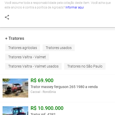
Você assume toda a responsabilidade pela cotação deste item. Você acha que
este anúncio é contra a política de Agroads?
Informar aqui
+ Tratores
Tratores agrícolas
Tratores usados
Tratores Valtra - Valmet
Tratores Valtra - Valmet usados
Tratores no São Paulo
R$ 69.900
Trator massey ferguson 265 1980 a venda
Cacoal - Rondônia
R$ 10.900.000
Trator mf. 4292