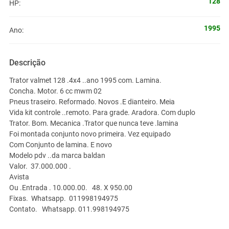
128
HP:
1995
Ano:
Descrição
Trator valmet 128 .4x4 ..ano 1995 com. Lamina.
Concha. Motor. 6 cc mwm 02
Pneus traseiro. Reformado. Novos .E dianteiro. Meia
Vida kit controle ..remoto. Para grade. Aradora. Com duplo
Trator. Bom. Mecanica .Trator que nunca teve .lamina
Foi montada conjunto novo primeira. Vez equipado
Com Conjunto de lamina. E novo
Modelo pdv ..da marca baldan
Valor. 37.000.000 .
Avista
Ou .Entrada . 10.000.00. 48. X 950.00
Fixas. Whatsapp. 011998194975
Contato. Whatsapp. 011.998194975