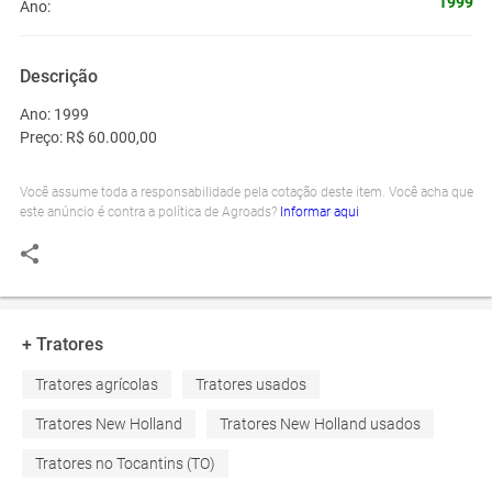
1999
Ano:
Descrição
Ano:
1999
Preço:
R$ 60.000,00
Você assume toda a responsabilidade pela cotação deste item. Você acha que
este anúncio é contra a política de Agroads?
Informar aqui
+ Tratores
Tratores agrícolas
Tratores usados
Tratores New Holland
Tratores New Holland usados
Tratores no Tocantins (TO)