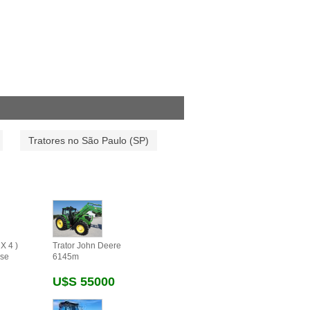
Tratores no São Paulo (SP)
X 4 )
Trator John Deere
se
6145m
U$s 55000