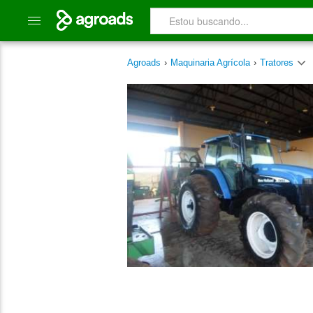
Agroads
›
Maquinaria Agrícola
›
Tratores