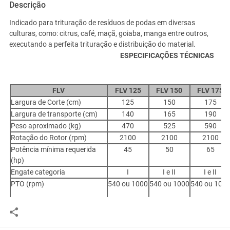
Descrição
Indicado para trituração de resíduos de podas em diversas
culturas, como: citrus, café, maçã, goiaba, manga entre outros,
executando a perfeita trituração e distribuição do material.
ESPECIFICAÇÕES TÉCNICAS
FLV
FLV 125
FLV 150
FLV 1
75
Largura de Corte (cm)
125
150
175
Largura de transporte (cm)
140
165
190
Peso aproximado (kg)
470
525
590
Rotação do Rotor (rpm)
2100
2100
2100
Potência mínima requerida
45
50
65
(hp)
Engate categoria
I
I e II
I e II
PTO (rpm)
540 ou 1000
540 ou 1000
540 ou 100
Número de Martelos
10
12
14
Deslocamento Lateral (cm)
60
60
70