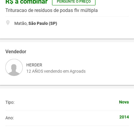
R$ a combinar
PERGUNTE O PREÇO
Trituracao de resíduos de podas flv múltipla
Matão,
São Paulo (SP)
Vendedor
HERDER
12 AÑOS vendendo em Agroads
Nova
Tipo:
2014
Ano: