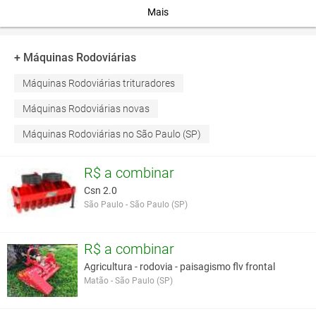
Mais
Você assume toda a responsabilidade pela cotação deste item. Você acha que
este anúncio é contra a política de Agroads?
Informar aqui
+ Máquinas Rodoviárias
Máquinas Rodoviárias trituradores
Máquinas Rodoviárias novas
Máquinas Rodoviárias no São Paulo (SP)
R$ a combinar
Csn 2.0
São Paulo - São Paulo (SP)
R$ a combinar
Agricultura - rodovia - paisagismo flv frontal
Matão - São Paulo (SP)