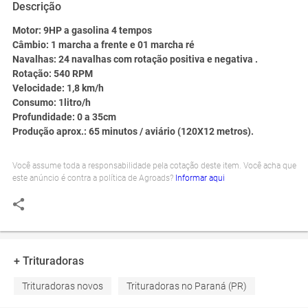
Descrição
Motor:
9HP a gasolina 4 tempos
Câmbio:
1 marcha a frente e 01 marcha ré
Navalhas:
24 navalhas com rotação positiva e negativa .
Rotação:
540 RPM
Velocidade:
1,8 km/h
Consumo:
1litro/h
Profundidade:
0 a 35cm
Produção aprox.:
65 minutos / aviário (120X12 metros).
Você assume toda a responsabilidade pela cotação deste item. Você acha que
este anúncio é contra a política de Agroads?
Informar aqui
+ Trituradoras
Trituradoras novos
Trituradoras no Paraná (PR)