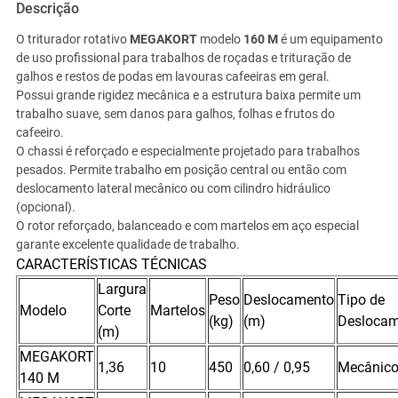
Descrição
O triturador rotativo
MEGAKORT
modelo
160 M
é um equipamento
de uso profissional para trabalhos de roçadas e trituração de
galhos e restos de podas em lavouras cafeeiras em geral.
Possui grande rigidez mecânica e a estrutura baixa permite um
trabalho suave, sem danos para galhos, folhas e frutos do
cafeeiro.
O chassi é reforçado e especialmente projetado para trabalhos
pesados. Permite trabalho em posição central ou então com
deslocamento lateral mecânico ou com cilindro hidráulico
(opcional).
O rotor reforçado, balanceado e com martelos em aço especial
garante excelente qualidade de trabalho.
CARACTERÍSTICAS TÉCNICAS
Largura
Peso
Deslocamento
Tipo de
Modelo
Corte
Martelos
(kg)
(m)
Deslocam
(m)
MEGAKORT
1,36
10
450
0,60 / 0,95
Mecânic
140 M