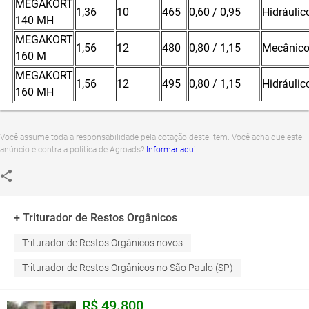
MEGAKORT
1,36
10
465
0,60 / 0,95
Hidráulic
140 MH
MEGAKORT
1,56
12
480
0,80 / 1,15
Mecânic
160 M
MEGAKORT
1,56
12
495
0,80 / 1,15
Hidráulic
160 MH
Você assume toda a responsabilidade pela cotação deste item. Você acha que este
anúncio é contra a política de Agroads?
Informar aqui
+ Triturador de Restos Orgânicos
Triturador de Restos Orgânicos novos
Triturador de Restos Orgânicos no São Paulo (SP)
R$ 49.800