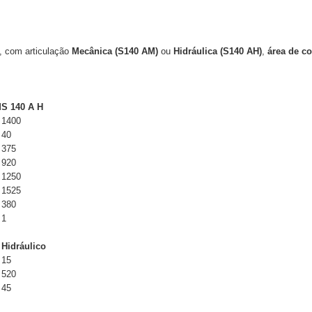
e, com articulação
Mecânica (S140 AM)
ou
Hidráulica (S140 AH)
,
área de c
M
S 140 A H
1400
40
375
920
1250
1525
380
1
Hidráulico
15
520
45