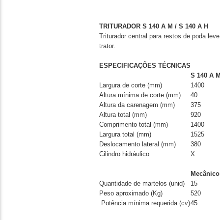
TRITURADOR S 140 A M / S 140 A H
Triturador central para restos de poda lev
trator.
ESPECIFICAÇÕES TÉCNICAS
S 140 A 
Largura de corte (mm)
1400
Altura mínima de corte (mm)
40
Altura da carenagem (mm)
375
Altura total (mm)
920
Comprimento total (mm)
1400
Largura total (mm)
1525
Deslocamento lateral (mm)
380
Cilindro hidráulico
X
Mecânico
Quantidade de martelos (unid)
15
Peso aproximado (Kg)
520
Potência mínima requerida (cv)
45