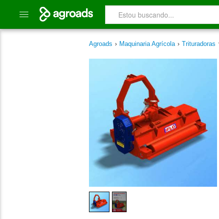
Agroads
›
Maquinaria Agrícola
›
Trituradoras