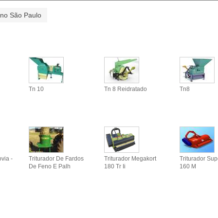
 no São Paulo
Tn 10
Tn 8 Reidratado
Tn8
via -
Triturador De Fardos
Triturador Megakort
Triturador Sup
De Feno E Palh
180 Tr Ii
160 M