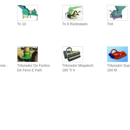
Tn 10
Tn 8 Reidratado
Tn8
via -
Triturador De Fardos
Triturador Megakort
Triturador Sup
De Feno E Palh
180 Tr Ii
160 M