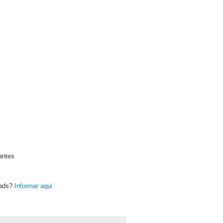
antes
oads?
Informar aqui