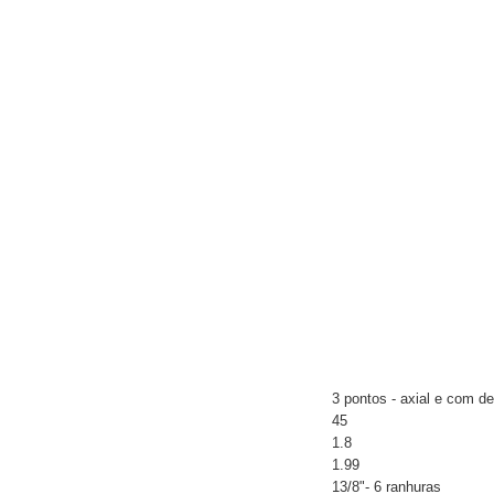
3 pontos - axial e com d
45
1.8
1.99
13/8"- 6 ranhuras