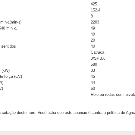
425
152.4
8
 min
(min
)
2203
-1
-1
 540 min
49
-1
40
20
 sentidos
40
Catraca
3/SPBX
580
n (kW)
33
de força (CV)
45
W)
44
V)
60
Rolo ou rodas semi-pivot
 cotação deste item. Você acha que este anúncio é contra a política de Agr