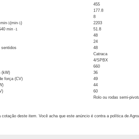
455
177.8
8
 min
(min
)
2203
-1
-1
 540 min
51.8
-1
48
24
 sentidos
48
Catraca
4/SPBX
660
n (kW)
36
de força (CV)
49
W)
44
V)
60
Rolo ou rodas semi-pivot
 cotação deste item. Você acha que este anúncio é contra a política de Agr