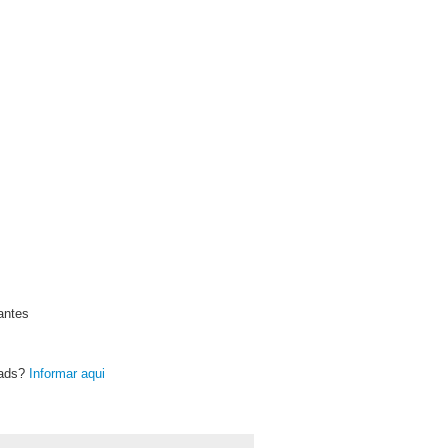
antes
oads?
Informar aqui