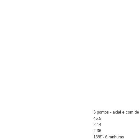
3 pontos - axial e com d
45.5
2.14
2.36
13/8"- 6 ranhuras