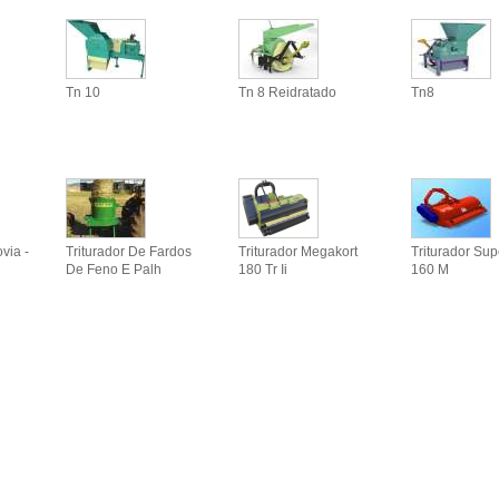
Tn 10
Tn 8 Reidratado
Tn8
via -
Triturador De Fardos
Triturador Megakort
Triturador Sup
De Feno E Palh
180 Tr Ii
160 M