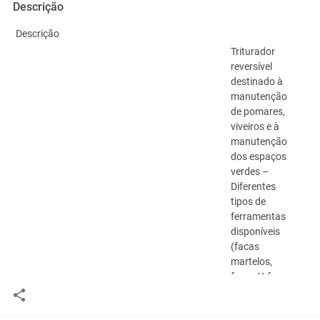
Descrição
Descrição
Triturador
reversível
destinado à
manutenção
de pomares,
viveiros e à
manutenção
dos espaços
verdes –
Diferentes
tipos de
ferramentas
disponíveis
(facas
martelos,
facas Y, facas
Y móveis) –
controle de