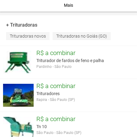
altura através
Mais
do rolo - 2
tipos de
sistema
+ Trituradoras
acoplamento
(fixo ou com
Trituradoras novos
Trituradoras no Goiás (GO)
deslocamento
hidráulico) –
R$ a combinar
chapa de
blindagem e
Triturador de fardos de feno e palha
patins de
Pardinho - São Paulo
apoio como
opcional.
Preço :
R$ a combinar
Contate-nos
Trituradores
Itapira - São Paulo (SP)
Características
3 pontos - axial e com
Tipo de acoplamento
R$ a combinar
deslocamento
Ajuste lateral (cm)
45.5
Tn 10
Largura de trabalho (m)
2.29
São Paulo - São Paulo (SP)