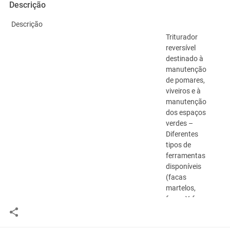
Descrição
Descrição
Triturador
reversível
destinado à
manutenção
de pomares,
viveiros e à
manutenção
dos espaços
verdes –
Diferentes
tipos de
ferramentas
disponíveis
(facas
martelos,
facas Y, facas
Y móveis) –
controle de