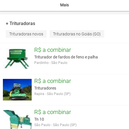
altura através
Mais
do rolo - 2
tipos de
sistema
+ Trituradoras
acoplamento
(fixo ou com
Trituradoras novos
Trituradoras no Goiás (GO)
deslocamento
hidráulico) –
R$ a combinar
chapa de
blindagem e
Triturador de fardos de feno e palha
patins de
Pardinho - São Paulo
apoio como
opcional.
Preço :
R$ a combinar
Contate-nos
Trituradores
Itapira - São Paulo (SP)
Características
3 pontos - axial e com
Tipo de acoplamento
R$ a combinar
deslocamento
Ajuste lateral (cm)
45.5
Tn 10
Largura de trabalho (m)
2.5
São Paulo - São Paulo (SP)