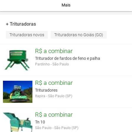
duas
Mais
contrafacas
- lâminas de
série –
+ Trituradoras
máquina
compacta -
Trituradoras novos
Trituradoras no Goiás (GO)
hidráulico –
controle de
R$ a combinar
altura
através
Triturador de fardos de feno e palha
de - -
Pardinho - São Paulo
proteção
traseira
móvel –
R$ a combinar
tensão
Trituradores
automática
Itapira - São Paulo (SP)
das
correias.
Preço :
R$ a combinar
Contate-
Tn 10
nos
São Paulo - São Paulo (SP)