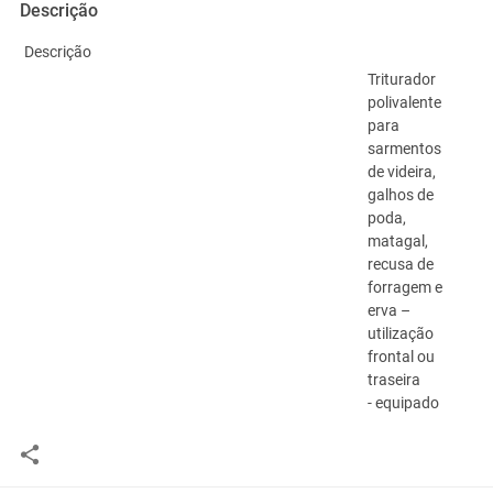
Descrição
Descrição
Triturador
polivalente
para
sarmentos
de videira,
galhos de
poda,
matagal,
recusa de
forragem e
erva –
utilização
frontal ou
traseira
- equipado
com
martelos
forjados –