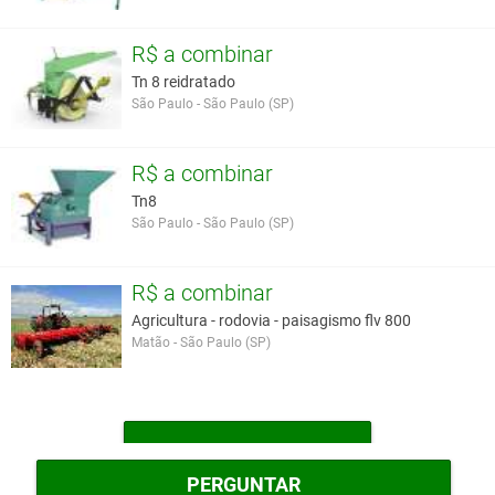
kg 1600 kg 10 cv 3500 1400 kg 1700 kg 12,5 cv 3500 TIN 3 1700
kg 1940 kg 15 cv 3500 2330 kg 2700 kg 20 cv 3500
R$ a combinar
Tn 8 reidratado
Você assume toda a responsabilidade pela cotação deste item. Você acha que
São Paulo - São Paulo (SP)
este anúncio é contra a política de Agroads?
Informar aqui
R$ a combinar
Tn8
São Paulo - São Paulo (SP)
R$ a combinar
Agricultura - rodovia - paisagismo flv 800
Matão - São Paulo (SP)
MAIS TRITURADORAS
PERGUNTAR