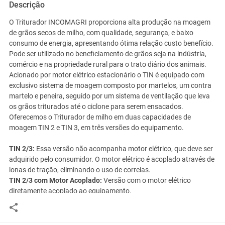
Descrição
O Triturador INCOMAGRI proporciona alta produção na moagem
de grãos secos de milho, com qualidade, segurança, e baixo
consumo de energia, apresentando ótima relação custo benefício.
Pode ser utilizado no beneficiamento de grãos seja na indústria,
comércio e na propriedade rural para o trato diário dos animais.
Acionado por motor elétrico estacionário o TIN é equipado com
exclusivo sistema de moagem composto por martelos, um contra
martelo e peneira, seguido por um sistema de ventilação que leva
os grãos triturados até o ciclone para serem ensacados.
Oferecemos o Triturador de milho em duas capacidades de
moagem TIN 2 e TIN 3, em três versões do equipamento.
TIN 2/3:
Essa versão não acompanha motor elétrico, que deve ser
adquirido pelo consumidor. O motor elétrico é acoplado através de
lonas de tração, eliminando o uso de correias.
TIN 2/3 com Motor Acoplado:
Versão com o motor elétrico
diretamente acoplado ao equipamento.
TIN 2/3 com Acessório para trator:
O acionamento é realizado
pela tomada de potência do trator, ideal para propriedades sem
energia elétrica.