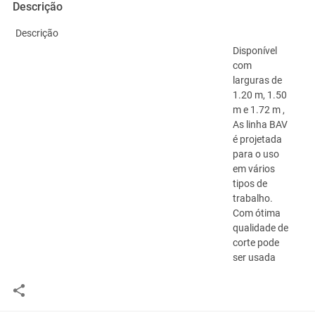
Descrição
Descrição
Disponível
com
larguras de
1.20 m, 1.50
m e 1.72 m ,
As linha BAV
é projetada
para o uso
em vários
tipos de
trabalho.
Com ótima
qualidade de
corte pode
ser usada
para a
manejo de
ervas