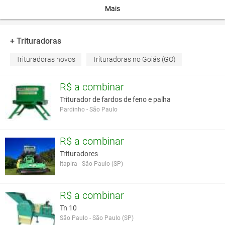
daninhas e
Mais
manutenção
de áreas.
Com grande
+ Trituradoras
qualidade de
trituração
Trituradoras novos
Trituradoras no Goiás (GO)
das
roçadeiras
R$ a combinar
na
manutenção
Triturador de fardos de feno e palha
de
Pardinho - São Paulo
vegetação
com até 25
mm nos
R$ a combinar
modelos
Trituradores
BAV 1245 e
Itapira - São Paulo (SP)
1545 e até
20 mm com
o modelo
R$ a combinar
BAV 1875.
Tn 10
Preço :
São Paulo - São Paulo (SP)
Contate-nos