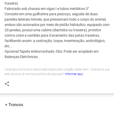
traseira)
Fabricado sob chassis em vigas I e tubos metálicos 3"
Consiste em uma guilhotina para pescoço, seguida de duas
paredes laterais móveis, que pressionam todo o corpo do animal,
ambos são acionados por meio de pistão hidráulico, equipado com
20 janelas, possui uma cabine (dianteira ou traseira), protetor
contra coice e cambão para travamento das patas traseiras,
facilitando assim a castração, toque, inseminação, andrológico,
etc...
Opcional:Tapete emborrachado; Obs: Pode ser acoplado em
Balanças Eletrônicas.
Você assume toda a responsabilidade pela cotação deste item. Você acha que
este anúncio é contra a política de Agroads?
Informar aqui
+ Troncos