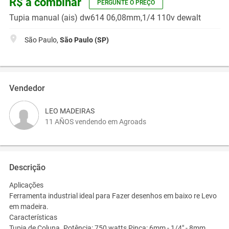
R$ a combinar
PERGUNTE O PREÇO
Tupia manual (ais) dw614 06,08mm,1/4 110v dewalt
São Paulo,
São Paulo (SP)
Vendedor
LEO MADEIRAS
11 AÑOS vendendo em Agroads
Descrição
Aplicações
Ferramenta industrial ideal para Fazer desenhos em baixo re Levo
em madeira.
Características
Tupia de Coluna. Potência: 750 watts Pinça: 6mm - 1/4" - 8mm