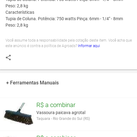
Peso: 2,8 kg
Características
Tupia de Coluna. Potência: 750 watts Pinça: 6mm - 1/4" - 8mm
Peso: 2,8 kg
Você assume toda a responsabilidade pela cotação deste item. Você acha que
este anúncio é contra a política de Agroads?
Informar aqui
+ Ferramentas Manuais
R$ a combinar
Vassoura paicava agrotal
Taquara - Rio Grande do Sul (RS)