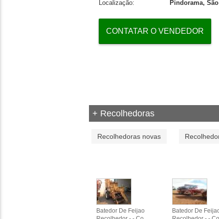
Localização:
Pindorama, São
CONTATAR O VENDEDOR
+ Recolhedoras
Recolhedoras novas
Recolhedo
Batedor De Feijao
Batedor De Feija
Recolhedor - - Co
Recolhedor - - C