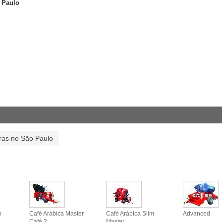
 Paulo
ras no São Paulo
o
Café Arábica Master
Café Arábica Slim
Advanced
o
Café 2
Master