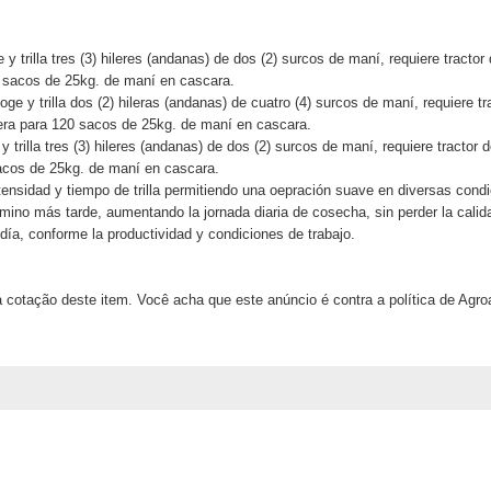
 y trilla tres (3) hileres (andanas) de dos (2) surcos de maní, requiere tracto
20 sacos de 25kg. de maní en cascara.
oge y trilla dos (2) hileras (andanas) de cuatro (4) surcos de maní, requiere t
elera para 120 sacos de 25kg. de maní en cascara.
trilla tres (3) hileres (andanas) de dos (2) surcos de maní, requiere tractor 
sacos de 25kg. de maní en cascara.
intensidad y tiempo de trilla permitiendo una oepración suave en diversas cond
ino más tarde, aumentando la jornada diaria de cosecha, sin perder la calida
día, conforme la productividad y condiciones de trabajo.
 cotação deste item. Você acha que este anúncio é contra a política de Agr