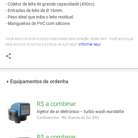
- Coletor de leite de grande capacidade (450cc).
- Entradas de leite de Ø 16mm.
- Peso ideal que inibe o leite residual.
- Mangueiras de PVC com silicone.
Você assume toda a responsabilidade pela cotação deste item. Você acha que
este anúncio é contra a política de Agroads?
Informar aqui
+ Equipamentos de ordenha
R$ a combinar
Injetor de ar eletronico – turbo wash eurolatte
Cachoeirinha - Rio Grande do Sul (RS)
R$ a combinar