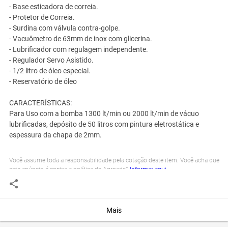
- Base esticadora de correia.
- Protetor de Correia.
- Surdina com válvula contra-golpe.
- Vacuômetro de 63mm de inox com glicerina.
- Lubrificador com regulagem independente.
- Regulador Servo Asistido.
- 1/2 litro de óleo especial.
- Reservatório de óleo
CARACTERÍSTICAS:
Para Uso com a bomba 1300 lt/min ou 2000 lt/min de vácuo
lubrificadas, depósito de 50 litros com pintura eletrostática e
espessura da chapa de 2mm.
Você assume toda a responsabilidade pela cotação deste item. Você acha que
este anúncio é contra a política de Agroads?
Informar aqui
Mais