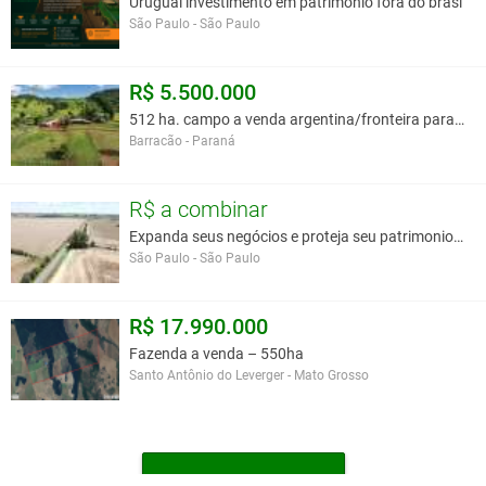
Uruguai investimento em patrimonio fora do brasi
atual arrendatário.
São Paulo - São Paulo
DIFERENCIAIS DO ATIVO
•
Estrutura produtiva consolidada
R$ 5.500.000
• Escala operacional imediata
• Segurança jurídica e documentação regular
512 ha. campo a venda argentina/fronteira parana.
• Ambiente estável para investimento internacional
Barracão - Paraná
• Potencial agrícola e pecuário
• Operação apta para expansão
• Excelente relação entre patrimônio, produção e valorização
R$ a combinar
• Ativo orientado a estratégias de longo prazo
Expanda seus negócios e proteja seu patrimonio no
São Paulo - São Paulo
POTENCIAL PARA INVESTIDORES BRASILEIROS
O Uruguai consolidou-se como um dos destinos mais seguros da
América do Sul para investimentos rurais e patrimoniais.
R$ 17.990.000
Este ativo apresenta vantagens relevantes para investidores e
Fazenda a venda – 550ha
grupos empresariais brasileiros:
Santo Antônio do Leverger - Mato Grosso
• Estabilidade institucional
• Segurança jurídica
• Facilidade operacional
• Proteção patrimonial internacional
• Diversificação geográfica
MAIS FAZENDAS