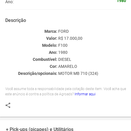
1980
Ano:
Descrição
Marca:
FORD
Valor:
R$ 17.000,00
Modelo:
F100
Ano:
1980
Combustível:
DIESEL
Cor:
AMARELO
Descrição/opcionais:
MOTOR MB 710 (324)
Você assume toda a responsabilidade pela cotação deste item. Você acha que
este anúncio é contra a política de Agroads?
Informar aqui
+ Pick-ups (picapes) e Utilitários