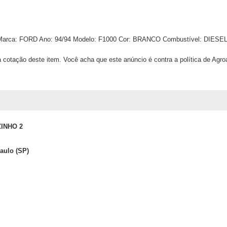
arca:
FORD
Ano:
94/94
Modelo:
F1000
Cor:
BRANCO
Combustível:
DIESE
 cotação deste item. Você acha que este anúncio é contra a política de Agr
INHO 2
Paulo (SP)