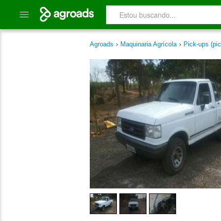
Agroads
›
Maquinaria Agrícola
›
Pick-ups (pic