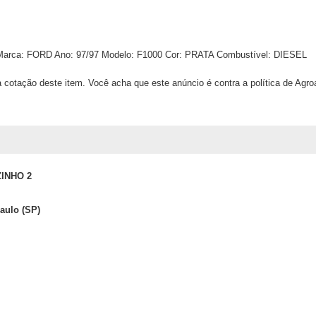
arca:
FORD
Ano:
97/97
Modelo:
F1000
Cor:
PRATA
Combustível:
DIESEL
 cotação deste item. Você acha que este anúncio é contra a política de Agr
INHO 2
Paulo (SP)