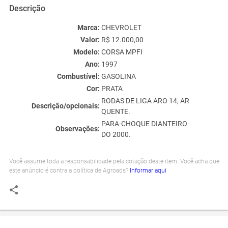
Descrição
Marca:
CHEVROLET
Valor:
R$ 12.000,00
Modelo:
CORSA MPFI
Ano:
1997
Combustível:
GASOLINA
Cor:
PRATA
RODAS DE LIGA ARO 14, AR
Descrição/opcionais:
QUENTE.
PARA-CHOQUE DIANTEIRO
Observações:
DO 2000.
Você assume toda a responsabilidade pela cotação deste item. Você acha que
este anúncio é contra a política de Agroads?
Informar aqui