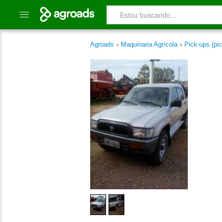
Agroads
›
Maquinaria Agrícola
›
Pick-ups (pic