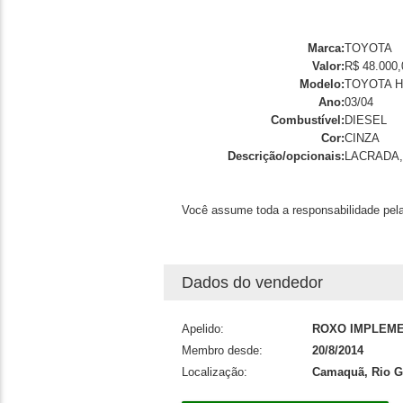
Marca:
TOYOTA
Valor:
R$ 48.000,
Modelo:
TOYOTA H
Ano:
03/04
Combustível:
DIESEL
Cor:
CINZA
Descrição/opcionais:
LACRADA,
Você assume toda a responsabilidade pela
Dados do vendedor
Apelido:
ROXO IMPLEM
Membro desde:
20/8/2014
Localização:
Camaquã, Rio G