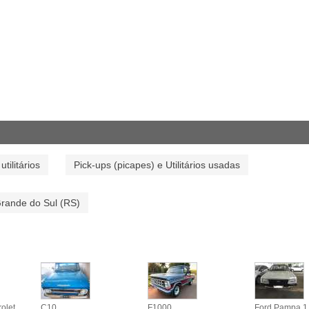
utilitários
Pick-ups (picapes) e Utilitários usadas
 Grande do Sul (RS)
olet
C10
F1000
Ford Pampa 1