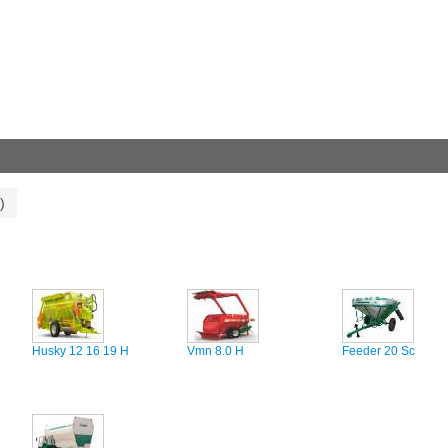
)
Husky 12 16 19 H
Vmn 8.0 H
Feeder 20 Sc