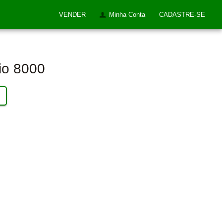
VENDER
Minha Conta
CADASTRE-SE
io 8000