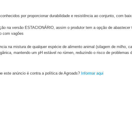
hecidos por proporcionar durabilidade e resistência ao conjunto, com baixo
ção na versão ESTACIONÁRIO, assim o produtor tem a opção de abastecer t
nto com vagões
cia na mistura de qualquer espécie de alimento animal (silagem de milho, can
orgânica, mantendo um pH estável no rúmen, reduzindo o risco de problemas d
e este anúncio é contra a política de Agroads?
Informar aqui