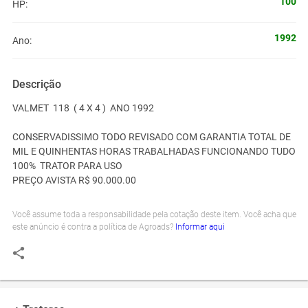
100
HP:
1992
Ano:
Descrição
VALMET 118 ( 4 X 4 ) ANO 1992
CONSERVADISSIMO TODO REVISADO COM GARANTIA TOTAL DE
MIL E QUINHENTAS HORAS TRABALHADAS FUNCIONANDO TUDO
100% TRATOR PARA USO
PREÇO AVISTA R$ 90.000.00
Você assume toda a responsabilidade pela cotação deste item. Você acha que
este anúncio é contra a política de Agroads?
Informar aqui