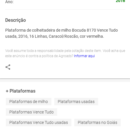
2016
Ano:
Descrição
Plataforma de colheitadeira de milho Bocuda 8170 Vence Tudo
usada, 2016, 16 Linhas, Caracol/Roscão, cor vermelha.
Você assume toda a responsabilidade pela cotação deste item. Você acha que
este anúncio é contra a política de Agroads?
Informar aqui
+ Plataformas
Plataformas de milho
Plataformas usadas
Plataformas Vence Tudo
Plataformas Vence Tudo usadas
Plataformas no Goiás