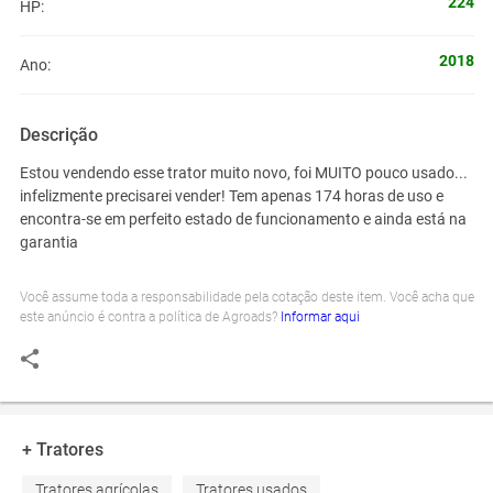
224
HP:
2018
Ano:
Descrição
Estou vendendo esse trator muito novo, foi MUITO pouco usado...
infelizmente precisarei vender! Tem apenas 174 horas de uso e
encontra-se em perfeito estado de funcionamento e ainda está na
garantia
Você assume toda a responsabilidade pela cotação deste item. Você acha que
este anúncio é contra a política de Agroads?
Informar aqui
+ Tratores
Tratores agrícolas
Tratores usados