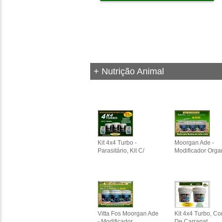
+ Nutrição Animal
Kit 4x4 Turbo -
Moorgan Ade -
Parasitário, Kit C/
Modificador Orga
Vitta Fos Moorgan Ade
Kit 4x4 Turbo, Co
- Modificador
De Carrapat