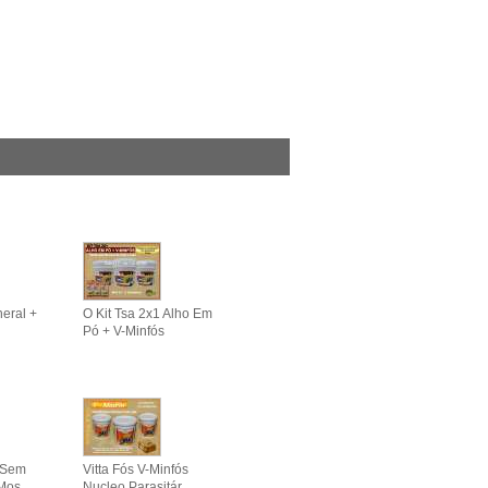
neral +
O Kit Tsa 2x1 Alho Em
Pó + V-Minfós
, Sem
Vitta Fós V-Minfós
 Mos
Nucleo Parasitár