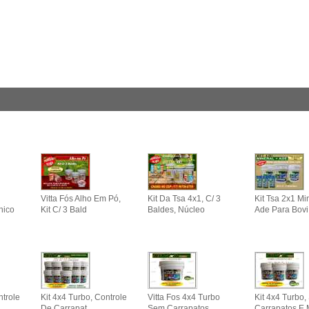
Vitta Fós Alho Em Pó,
Kit Da Tsa 4x1, C/ 3
Kit Tsa 2x1 Mi
nico
Kit C/ 3 Bald
Baldes, Núcleo
Ade Para Bovi
ntrole
Kit 4x4 Turbo, Controle
Vitta Fos 4x4 Turbo
Kit 4x4 Turbo
De Carrapat
Sem Carrapatos
Carrapatos E