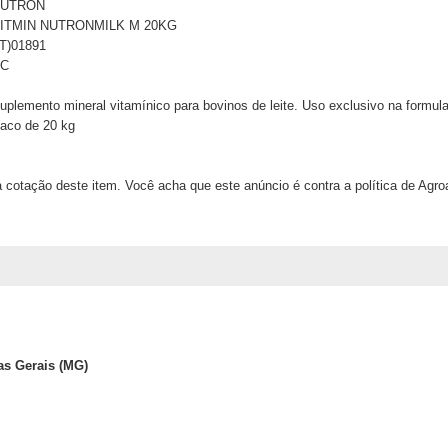
NUTRON
ITMIN NUTRONMILK M 20KG
IT)01891
SC
uplemento mineral vitamínico para bovinos de leite. Uso exclusivo na formu
aco de 20 kg
 cotação deste item. Você acha que este anúncio é contra a política de Agr
as Gerais (MG)