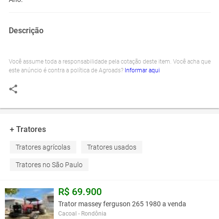
Descrição
Você assume toda a responsabilidade pela cotação deste item. Você acha que
este anúncio é contra a política de Agroads?
Informar aqui
+ Tratores
Tratores agrícolas
Tratores usados
Tratores no São Paulo
R$ 69.900
Trator massey ferguson 265 1980 a venda
Cacoal - Rondônia