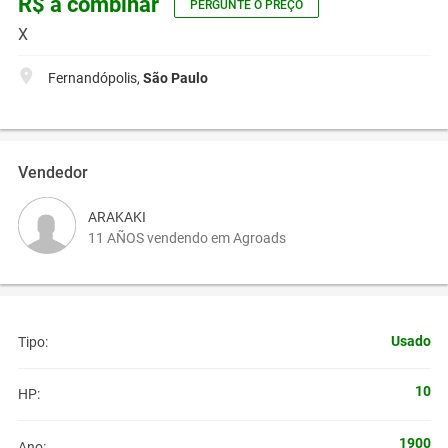
R$ a combinar
PERGUNTE O PREÇO
X
Fernandópolis,
São Paulo
Vendedor
ARAKAKI
11 AÑOS vendendo em Agroads
Usado
Tipo:
10
HP:
1900
Ano: