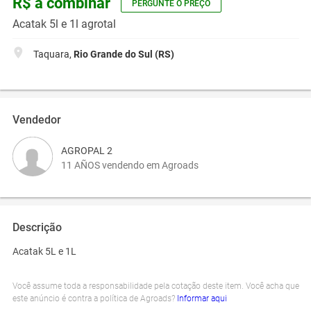
R$ a combinar
PERGUNTE O PREÇO
Acatak 5l e 1l agrotal
Taquara,
Rio Grande do Sul (RS)
Vendedor
AGROPAL 2
11 AÑOS vendendo em Agroads
Descrição
Acatak 5L e 1L
Você assume toda a responsabilidade pela cotação deste item. Você acha que
este anúncio é contra a política de Agroads?
Informar aqui