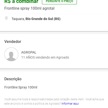
R$ a combinar
PERGUNTE O PREÇO
Frontline spray 100ml agrotal
Taquara,
Rio Grande do Sul (RS)
Vendedor
AGROPAL
11 AÑOS vendendo em Agroads
Descrição
Frontline Spray 100ml
Você assume toda a responsabilidade pela cotação deste item. Você acha que
este anúncio é contra a política de Agroads?
Informar aqui