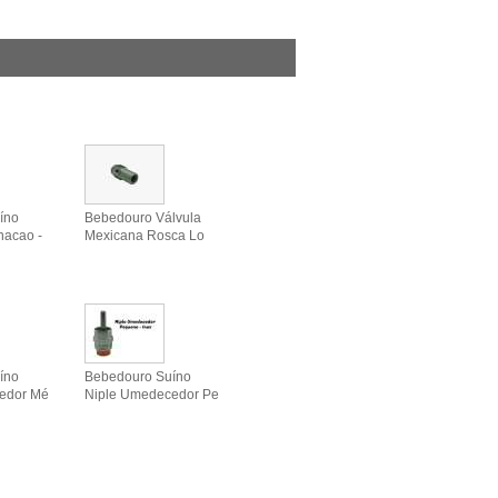
íno
Bebedouro Válvula
nacao -
Mexicana Rosca Lo
íno
Bebedouro Suíno
edor Mé
Niple Umedecedor Pe