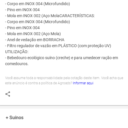
- Corpo em INOX-304 (Microfundido)
- Pino em INOX-304
- Mola em INOX-302 (Aço MolaCARACTERÍSTICAS:
- Corpo em INOX-304 (Microfundido)
- Pino em INOX-304
- Mola em INOX-302 (Aço Mola)
- Anel de vedação em BORRACHA
- Filtro regulador de vazão em PLÁSTICO (com proteção UV)
UTILIZAÇÃO:
- Bebedouro ecológico suíno (creche) e para umedecer ração em
comedouros.
Você assume toda a responsabilidade pela cotação deste item. Você acha que
este anúncio é contra a política de Agroads?
Informar aqui
+ Suínos