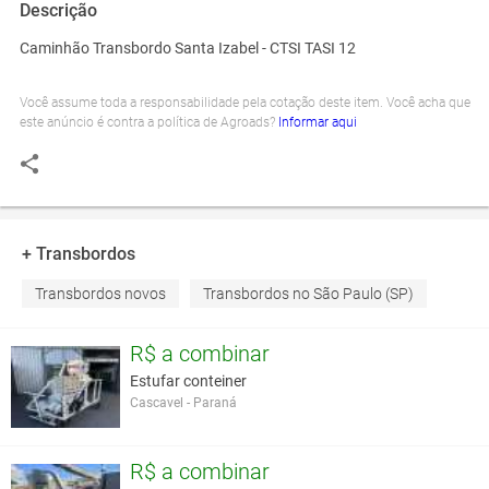
Descrição
Caminhão Transbordo Santa Izabel - CTSI TASI 12
Você assume toda a responsabilidade pela cotação deste item. Você acha que
este anúncio é contra a política de Agroads?
Informar aqui
+ Transbordos
Transbordos novos
Transbordos no São Paulo (SP)
R$ a combinar
Estufar conteiner
Cascavel - Paraná
R$ a combinar