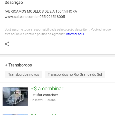
Descrição
fABRICAMOS MODELOS DE 2 A 150 tnl HORA
www.sultecrs.com.br 055 996518005
Você assume toda a responsabilidade pela cotação deste item. Você acha que
este anúncio é contra a política de Agroads?
Informar aqui
+ Transbordos
Transbordos novos
Transbordos no Rio Grande do Sul
R$ a combinar
Estufar conteiner
Cascavel - Paraná