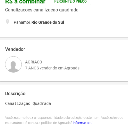
R$ a combinar
PERGUNTE O PREÇO
Canalizacoes canalizacao quadrada
Panambi,
Rio Grande do Sul
Vendedor
AGRIACO
7 AÑOS vendendo em Agroads
Descrição
Canalização Quadrada
Você assume toda a responsabilidade pela cotação deste item. Você acha que
este anúncio é contra a política de Agroads?
Informar aqui