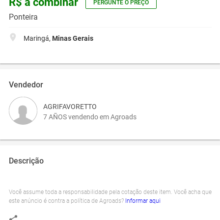
R$ a combinar
PERGUNTE O PREÇO
Ponteira
Maringá,
Minas Gerais
Vendedor
AGRIFAVORETTO
7 AÑOS vendendo em Agroads
Descrição
Você assume toda a responsabilidade pela cotação deste item. Você acha que
este anúncio é contra a política de Agroads?
Informar aqui