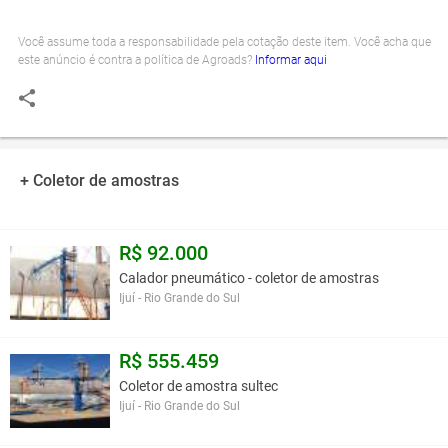
Você assume toda a responsabilidade pela cotação deste item. Você acha que
este anúncio é contra a política de Agroads?
Informar aqui
+ Coletor de amostras
R$ 92.000
Calador pneumático - coletor de amostras
Ijuí - Rio Grande do Sul
R$ 555.459
Coletor de amostra sultec
Ijuí - Rio Grande do Sul