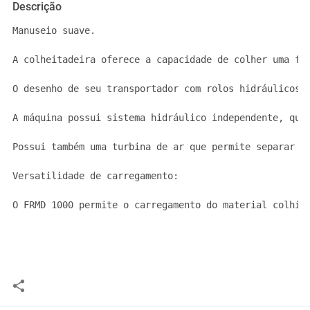
Descrição
Manuseio suave.

A colheitadeira oferece a capacidade de colher uma fil
O desenho de seu transportador com rolos hidráulicos g
A máquina possui sistema hidráulico independente, que 
Possui também uma turbina de ar que permite separar as
Versatilidade de carregamento:

O FRMD 1000 permite o carregamento do material colhido
Você assume toda a responsabilidade pela cotação deste item. Você acha que
este anúncio é contra a política de Agroads?
Informar aqui